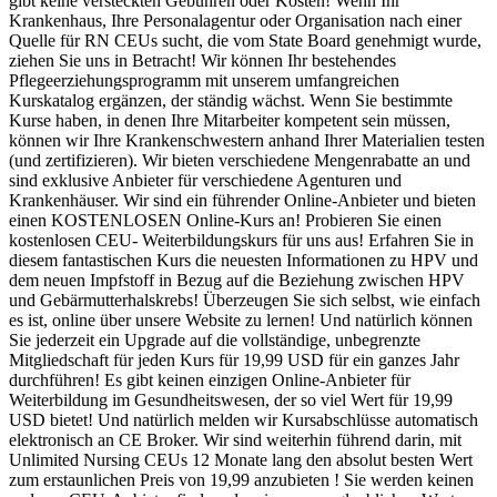
gibt keine versteckten Gebühren oder Kosten! Wenn Ihr
Krankenhaus, Ihre Personalagentur oder Organisation nach einer
Quelle für RN CEUs sucht, die vom State Board genehmigt wurde,
ziehen Sie uns in Betracht! Wir können Ihr bestehendes
Pflegeerziehungsprogramm mit unserem umfangreichen
Kurskatalog ergänzen, der ständig wächst. Wenn Sie bestimmte
Kurse haben, in denen Ihre Mitarbeiter kompetent sein müssen,
können wir Ihre Krankenschwestern anhand Ihrer Materialien testen
(und zertifizieren). Wir bieten verschiedene Mengenrabatte an und
sind exklusive Anbieter für verschiedene Agenturen und
Krankenhäuser. Wir sind ein führender Online-Anbieter und bieten
einen KOSTENLOSEN Online-Kurs an! Probieren Sie einen
kostenlosen CEU- Weiterbildungskurs für uns aus! Erfahren Sie in
diesem fantastischen Kurs die neuesten Informationen zu HPV und
dem neuen Impfstoff in Bezug auf die Beziehung zwischen HPV
und Gebärmutterhalskrebs! Überzeugen Sie sich selbst, wie einfach
es ist, online über unsere Website zu lernen! Und natürlich können
Sie jederzeit ein Upgrade auf die vollständige, unbegrenzte
Mitgliedschaft für jeden Kurs für 19,99 USD für ein ganzes Jahr
durchführen! Es gibt keinen einzigen Online-Anbieter für
Weiterbildung im Gesundheitswesen, der so viel Wert für 19,99
USD bietet! Und natürlich melden wir Kursabschlüsse automatisch
elektronisch an CE Broker. Wir sind weiterhin führend darin, mit
Unlimited Nursing CEUs 12 Monate lang den absolut besten Wert
zum erstaunlichen Preis von 19,99 anzubieten ! Sie werden keinen