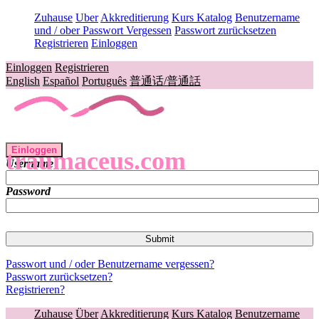
Zuhause
Uber
Akkreditierung
Kurs Katalog
Benutzername
und / ober Passwort Vergessen
Passwort zurücksetzen
Registrieren
Einloggen
Einloggen
Registrieren
English
Español
Português
普通话/普通話
Einloggen
traumaceus.com
Username
Password
Passwort und / oder Benutzername vergessen?
Passwort zurücksetzen?
Registrieren?
Zuhause
Über
Akkreditierung
Kurs Katalog
Benutzername